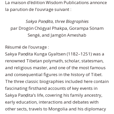
La maison d’édition Wisdom Publications annonce
la parution de l’ouvrage suivant :
Sakya Paṇḍita, three Biographies
par Drogön Chögyal Phakpa, Gorampa Sönam
Sengé, and Jamgön Ameshab
Résumé de l’ouvrage :
Sakya Paṇḍita Kunga Gyaltsen (1182–1251) was a
renowned Tibetan polymath, scholar, statesman,
and religious master, and one of the most famous
and consequential figures in the history of Tibet.
The three classic biographies included here contain
fascinating firsthand accounts of key events in
Sakya Paṇḍita’s life, covering his family ancestry,
early education, interactions and debates with
other sects, travels to Mongolia and his diplomacy