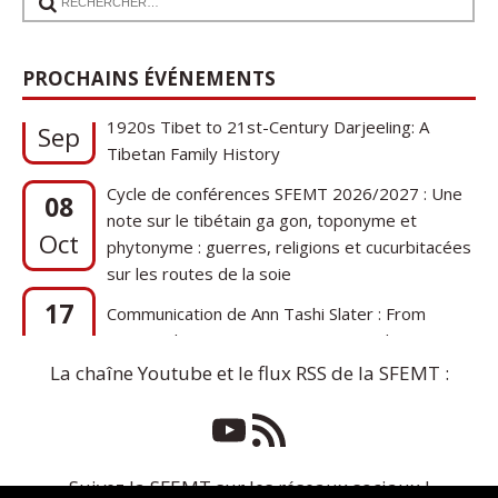
17
Communication de Ann Tashi Slater : From
PROCHAINS ÉVÉNEMENTS
1920s Tibet to 21st-Century Darjeeling: A
Sep
Tibetan Family History
Cycle de conférences SFEMT 2026/2027 : Une
08
note sur le tibétain ga gon, toponyme et
Oct
phytonyme : guerres, religions et cucurbitacées
sur les routes de la soie
17
Communication de Ann Tashi Slater : From
1920s Tibet to 21st-Century Darjeeling: A
Sep
Tibetan Family History
La chaîne Youtube et le flux RSS de la SFEMT :
Suivez la SFEMT sur les réseaux sociaux !