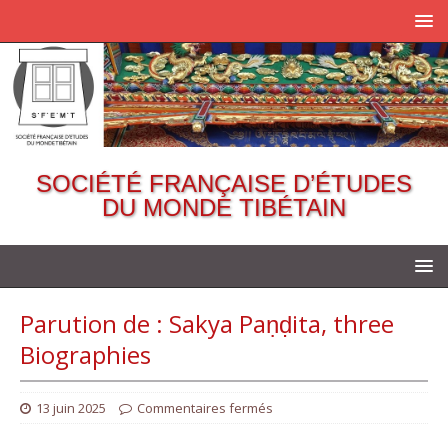
SOCIÉTÉ FRANÇAISE D’ÉTUDES
DU MONDE TIBÉTAIN
Parution de : Sakya Paṇḍita, three
Biographies
13 juin 2025
Commentaires fermés