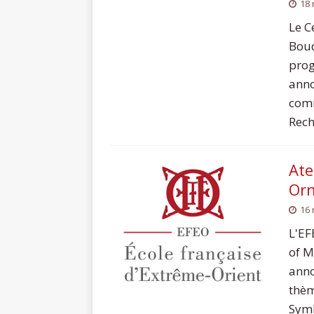
18
Le C
Boud
prog
anno
comm
Rech
Ate
Or
16
L'EF
of M
anno
thèm
Symb