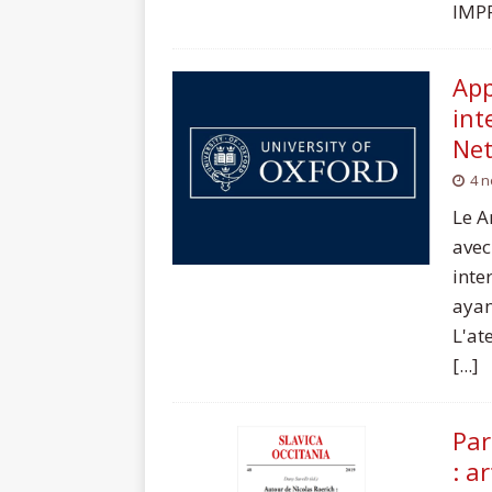
IMPR
App
int
Net
4 
Le A
avec
inte
ayan
L'at
[...]
Par
: a