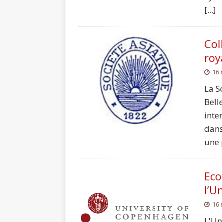
[...]
Col
roy
16
La S
Bell
inte
dans
une 
Eco
l’U
16
L'Un