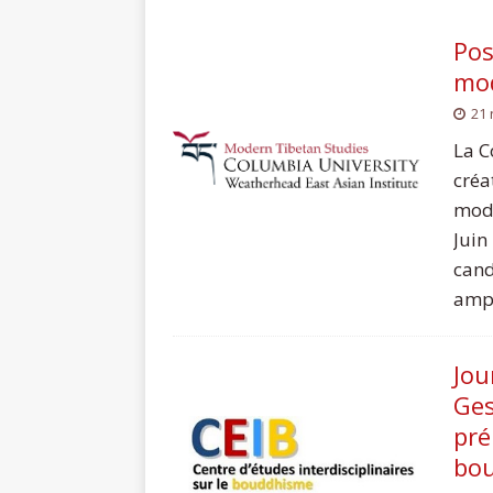
Pos
mod
21
La C
créa
mode
Juin
cand
ampl
Jou
Ges
pré
bou