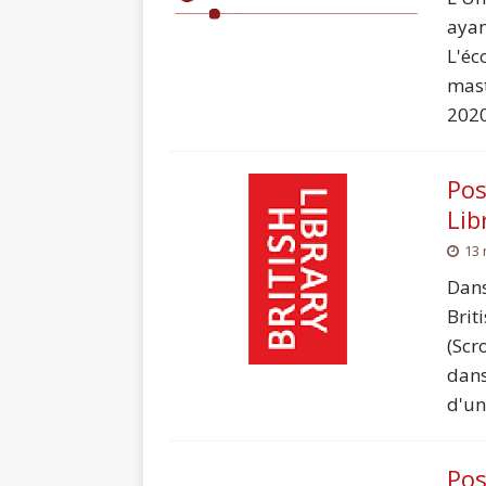
aya
L'éc
mast
2020
Pos
Lib
13
Dans
Brit
(Scr
dans
d'un
Pos