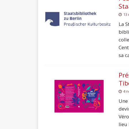
Sta
13
La S
bibl
coll
Cent
sa c
Pré
Tib
4 
Une 
devi
Véro
lieu