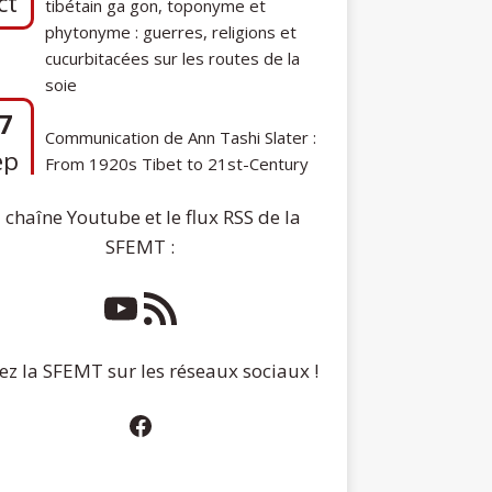
phytonyme : guerres, religions et
cucurbitacées sur les routes de la
soie
7
Communication de Ann Tashi Slater :
ep
From 1920s Tibet to 21st-Century
Darjeeling: A Tibetan Family History
 chaîne Youtube et le flux RSS de la
SFEMT :
ez la SFEMT sur les réseaux sociaux !