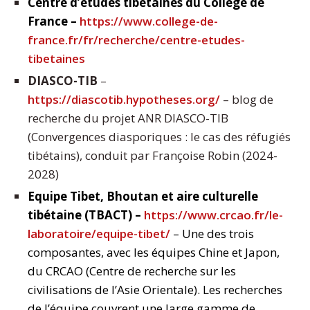
Centre d’études tibétaines du Collège de
France –
https://www.college-de-
france.fr/fr/recherche/centre-etudes-
tibetaines
DIASCO-TIB
–
https://diascotib.hypotheses.org/
– blog de
recherche du projet ANR DIASCO-TIB
(Convergences diasporiques : le cas des réfugiés
tibétains), conduit par Françoise Robin (2024-
2028)
Equipe
Tibet, Bhoutan et aire culturelle
tibétaine (TBACT) –
https://www.crcao.fr/le-
laboratoire/equipe-tibet/
– Une des trois
composantes, avec les équipes Chine et Japon,
du CRCAO (Centre de recherche sur les
civilisations de l’Asie Orientale). Les recherches
de l’équipe couvrent une large gamme de