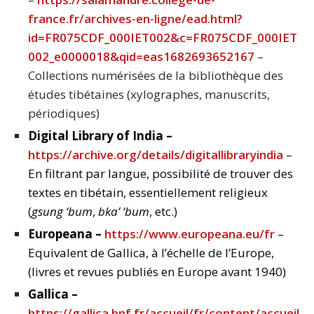
france.fr/archives-en-ligne/ead.html?
id=FR075CDF_000IET002&c=FR075CDF_000IET
002_e0000018&qid=eas1682693652167
–
Collections numérisées de la bibliothèque des
études tibétaines (xylographes, manuscrits,
périodiques)
Digital Library of India –
https://archive.org/details/digitallibraryindia
–
En filtrant par langue, possibilité de trouver des
textes en tibétain, essentiellement religieux
(
gsung ‘bum
,
bka’ ‘bum
, etc.)
Europeana –
https://www.europeana.eu/fr
–
Equivalent de Gallica, à l’échelle de l’Europe,
(livres et revues publiés en Europe avant 1940)
Gallica –
https://gallica.bnf.fr/accueil/fr/content/accueil