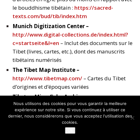
le bouddhisme tibétain :
https://sacred-
texts.com/bud/tib/index.htm
Munich Digitization
Center –
http://www.digital-collections.de/index.html?
c=startseite&l=en
– Inclut des documents sur le
Tibet (livres, cartes, etc.), dont des manuscrits
tibétains numérisés
The Tibet Map Institute –
http://www.tibetmap.com/
– Cartes du Tibet
d’origines et d’époques variées
Tibetan Microfiche Archive –
Nous utilisons des cookies pour vous garantir la meilleure
https://lic.dila.edu.tw/en/node/13122
–
expérience sur notre site. Si vous continuez à utiliser ce
Collection de plus de 50 000 microfiches
dernier, nous considérerons que vous acceptez l'utilisation des
conservées au Dharma Drum Buddhist College
cookies.
(Taiwan) : PL480 (nom d’une loi américaine
Ok
(Public Law) passée en 1961 qui a permis