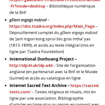
-fr?mode=desktop
– Bibliothèque numérique
de la BnF
gDam sngags mdzod
–
https://dnz.tsadra.org/index.php/Main_Page
–
Dépouillement complet du
gDam sngags mdzod
de ‘Jam mgon kong sprul blo gros mtha’ yas
(1813-1899), et accès au texte intégral (mis en
ligne par Tsadra Foundation)
International Dunhuang Project –
http://idp.bl.uk/idp.a4d
– Site de l’organisation
anglaise (en partenariat avec la BnF et le Musée
Guimet) et accès au catalogue en ligne
Internet Sacred Text Archive –
https://sacred-
texts.com/
– Textes religieux et rituels, mis en
ligne par une association. Bibliographie
d’articles en ligne plus ou moins en rapport avec