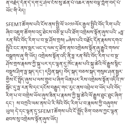
ན་བརྗོད་དོན་དེ་དག་དྲ་ཤེལ་ངོས་སུ་ཆེན་པོ་འཆར་ནས་བལྟ་ཀློག་བདེ་པོ་
ཡོང་གི་རེད།
SFEMTཚོགས་པའི་ངོས་ནས་སྤྱི་ལོ་༢༠༡༩ལོར་རྒྱལ་སྤྱིའི་བོད་རིག་པའི་
ཞིབ་འཇུག་ཚོགས་འདུ་ཐེངས་བཅོ་ལྔ་པའི་ཐོག་འགྲེམས་སྟོན་ཞུས་པའི་ »ཧྥ་
རན་སིའི་བོད་རིག་པ་བ་སྔ་ཤོས་གྲས། »ཞེས་པའི་བརྗོད་དོན་རྣམས་དགའ་
སྤྲོའི་ངང་ནས་སླར་ཡང་ད་ལམ་དྲ་ཐོག་ནས་འགྲེམས་སྟོན་ཞུ་རྒྱུའི་གསལ་
བསྒྲགས་ཞུ་གི་ཡོད། འགྲེམས་སྟོན་འདི་ནི་ཧྥ་རན་སིའི་བོད་རིག་པ་བ་སྔ་
ཤོས་གྲས་རྣམས་ཀྱི་སྐུ་པར་དང་ལྷན་དུ་ཁོང་རྣམ་པའི་སྐུ་ཚེའི་ལོ་རྒྱུས་སྙིང་
བསྡུས་ཤིག་ཧྥ་སྐད་དང་། དབྱིན་སྐད། བོད་སྐད་བཅས་སྐད་གསུམ་ཤན་སྦྱར་
གྱིས་ངོ་སྤྲོད་ཞུས་པ་ལས་གྲུབ་པ་ཞིག་ཡིན།པར་རིས་འགྲེམས་སྟོན་འདིའི་ཁ་
སྐོང་དུ་ཧྥ་རན་སི་དང་དངོས་བརྒྱུད་གང་རུང་ནས་འབྲེལ་བ་ཡོད་པའི་བོད་
རིག་པ་བ་བགྲེས་ཡོལ་ཞུས་ཟིན་པ་རྣམས་ཀྱི་སྐུ་ཚེའི་ལོ་རྒྱུས་ཐུང་ཐུང་ཞིག་
དང་། ས་བཀྲའི་ལམ་ནས་པེ་རི་སིའི་བོད་རིག་པ་བ་རྣམས་ཀྱི་བཞུགས་
ཡུལ། དེ་དང་ལྷན་དུ་SFEMTཚོགས་པའི་ངོ་སྤྲོད་ཅིག་བཅས་ཀྱང་ལྷན་
ཐབས་སུ་འགྲེམས་སྟོན་ཞུས་ཡོད།