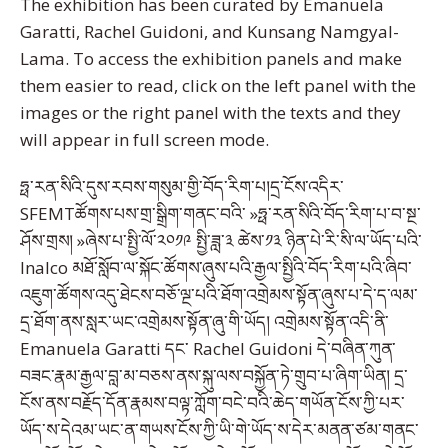
The exhibition has been curated by Emanuela
Garatti, Rachel Guidoni, and Kunsang Namgyal-
Lama. To access the exhibition panels and make
them easier to read, click on the left panel with the
images or the right panel with the texts and they
will appear in full screen mode.
ཧྥ་རན་སིའི་དུས་རབས་གསུམ་གྱི་བོད་རིག་པ།དྲ་ངོས་འདིར་
SFEMTཚོགས་པས་གྲ་སྒྲིག་གནང་བའི་ »ཧྥ་རན་སིའི་བོད་རིག་པ་བ་སྔ་
ཤོས་གྲས། »ཞེས་པ་སྤྱི་ལོ་༢༠༡༩ སྤྱི་ཟླ་༣ ཚེས་༡༣ ཉིན་པེ་རི་སི་ལ་ཡོད་པའི་
Inalco མཐོ་སློབ་ལ་སྐོང་ཚོགས་ཞུས་པའི་རྒྱལ་སྤྱིའི་བོད་རིག་པའི་ཞིབ་
འཇུག་ཚོགས་འདུ་ཐེངས་བཅོ་ལྔ་པའི་ཐོག་འགྲེམས་སྟོན་ཞུས་པ་དེ་ད་ལམ་
དྲ་ཐོག་ནས་སླར་ཡང་འགྲེམས་སྟོན་ཞུ་གི་ཡོད། འགྲེམས་སྟོན་འདི་ནི་
Emanuela Garatti དང་ Rachel Guidoni དེ་བཞིན་ཀུན་
བཟང་རྣམ་རྒྱལ་བླ་མ་བཅས་ནས་སྐུ་ལས་བསྐྱོན་ཏེ་གྲུབ་པ་ཞིག་ཡིན། དྲ་
ངོས་ནས་བརྗོད་དོན་རྣམས་བལྟ་ཀློག་བངེ་བའི་ཆེད་གཡོན་ངོས་ཀྱི་པར་
ཡོད་ས་དེའམ་ཡང་ན་གཡས་ངོས་ཀྱི་ཡི་གེ་ཡོད་ས་དེར་མནན་ཙམ་གནང་