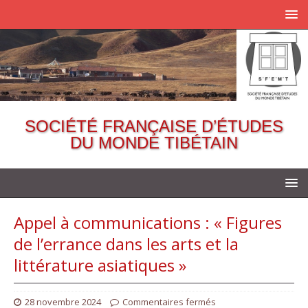
SOCIÉTÉ FRANÇAISE D’ÉTUDES
DU MONDE TIBÉTAIN
Appel à communications : « Figures
de l’errance dans les arts et la
littérature asiatiques »
28 novembre 2024
Commentaires fermés