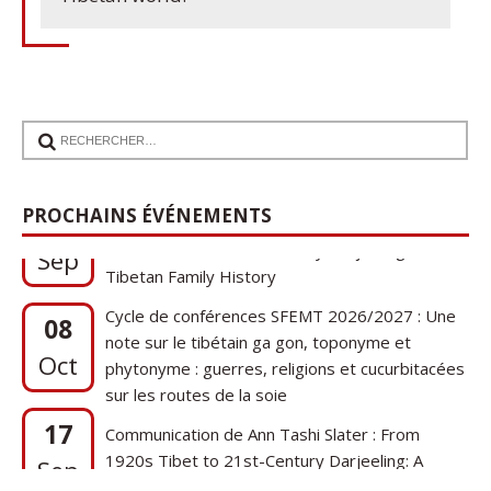
17
Communication de Ann Tashi Slater : From
PROCHAINS ÉVÉNEMENTS
1920s Tibet to 21st-Century Darjeeling: A
Sep
Tibetan Family History
Cycle de conférences SFEMT 2026/2027 : Une
08
note sur le tibétain ga gon, toponyme et
Oct
phytonyme : guerres, religions et cucurbitacées
sur les routes de la soie
17
Communication de Ann Tashi Slater : From
1920s Tibet to 21st-Century Darjeeling: A
Sep
Tibetan Family History