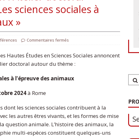
 Les sciences sociales à
aux »
férences
Commentaires fermés
 des Hautes Études en Sciences Sociales annoncent
lier doctoral autour du thème :
iales à l’épreuve des animaux
1
ctobre 2024
à Rome
S
PRO
s dont les sciences sociales contribuent à la
c les autres êtres vivants, et les formes de mise
0
 la question animale. L’histoire des animaux, la
raphie multi-espèces constituent quelques-uns
O