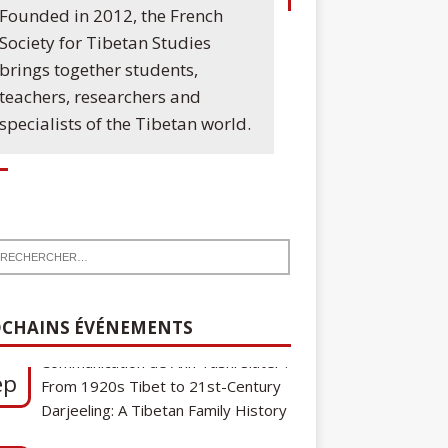
Founded in 2012, the French
Society for Tibetan Studies
brings together students,
teachers, researchers and
specialists of the Tibetan world.
7
Communication de Ann Tashi Slater :
ep
From 1920s Tibet to 21st-Century
CHAINS ÉVÉNEMENTS
Darjeeling: A Tibetan Family History
Cycle de conférences SFEMT
8
2026/2027 : Une note sur le
ct
tibétain ga gon, toponyme et