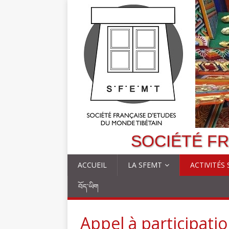
SOCIÉTÉ FR
ACCUEIL
LA SFEMT
ACTIVITÉS
བོད་ཡིག
Appel à participatio