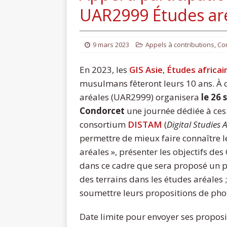
UAR2999 Études ar
9 mars 2023
Appels à contributions
,
Co
En 2023, les
GIS Asie
,
Études africai
musulmans fêteront leurs 10 ans. À c
aréales (UAR2999) organisera
le 26
Condorcet
une journée dédiée à ces 
consortium
DISTAM
(
Digital Studies A
permettre de mieux faire connaître l
aréales », présenter les objectifs des 
dans ce cadre que sera proposé un 
des terrains dans les études aréales ;
soumettre leurs propositions de pho
Date limite pour envoyer ses proposi