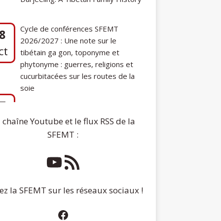
2026/2027 : Une note sur le
ct
tibétain ga gon, toponyme et
phytonyme : guerres, religions et
cucurbitacées sur les routes de la
soie
7
Communication de Ann Tashi Slater :
ep
From 1920s Tibet to 21st-Century
Darjeeling: A Tibetan Family History
 chaîne Youtube et le flux RSS de la
SFEMT :
ez la SFEMT sur les réseaux sociaux !