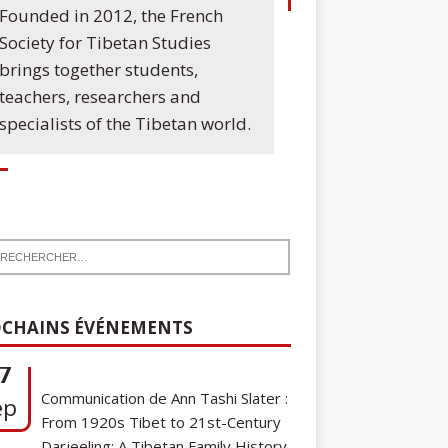
Founded in 2012, the French
Society for Tibetan Studies
brings together students,
teachers, researchers and
specialists of the Tibetan world.
7
Communication de Ann Tashi Slater :
CHAINS ÉVÉNEMENTS
ep
From 1920s Tibet to 21st-Century
Darjeeling: A Tibetan Family History
Cycle de conférences SFEMT
8