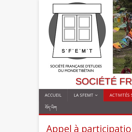
SOCIÉTÉ FR
ACCUEIL
LA SFEMT
ACTIVITÉS
བོད་ཡིག
Appel à participati