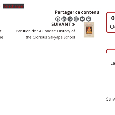
O
9
Télécharger
Partager ce contenu
SUIVANT
g
Parution de : A Concise History of
1
ue
the Glorious Sakyapa School
S
La
Suiv