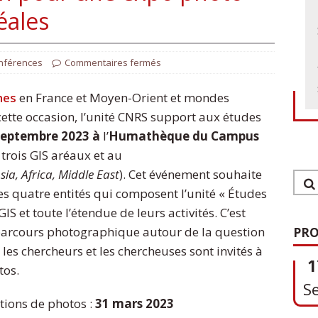
éales
nférences
Commentaires fermés
nes
en France et Moyen-Orient et mondes
ette occasion, l’unité CNRS support aux études
 septembre 2023 à
l’
Humathèque du Campus
trois GIS aréaux et au
sia, Africa, Middle East
). Cet événement souhaite
es quatre entités qui composent l’unité « Études
1
GIS et toute l’étendue de leurs activités. C’est
parcours photographique autour de la question
PRO
S
 les chercheurs et les chercheuses sont invités à
tos.
tions de photos :
31 mars 2023
0