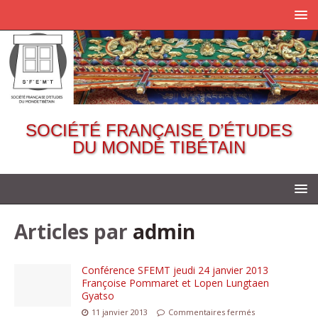
SOCIÉTÉ FRANÇAISE D’ÉTUDES
DU MONDE TIBÉTAIN
Articles par
admin
Conférence SFEMT jeudi 24 janvier 2013
Françoise Pommaret et Lopen Lungtaen
Gyatso
11 janvier 2013
Commentaires fermés