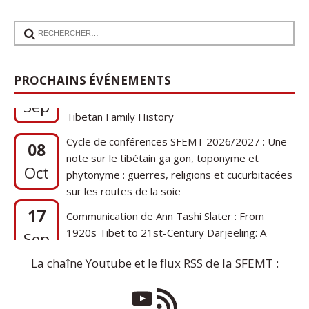
17
Communication de Ann Tashi Slater : From
PROCHAINS ÉVÉNEMENTS
1920s Tibet to 21st-Century Darjeeling: A
Sep
Tibetan Family History
Cycle de conférences SFEMT 2026/2027 : Une
08
note sur le tibétain ga gon, toponyme et
Oct
phytonyme : guerres, religions et cucurbitacées
sur les routes de la soie
17
Communication de Ann Tashi Slater : From
1920s Tibet to 21st-Century Darjeeling: A
Sep
Tibetan Family History
La chaîne Youtube et le flux RSS de la SFEMT :