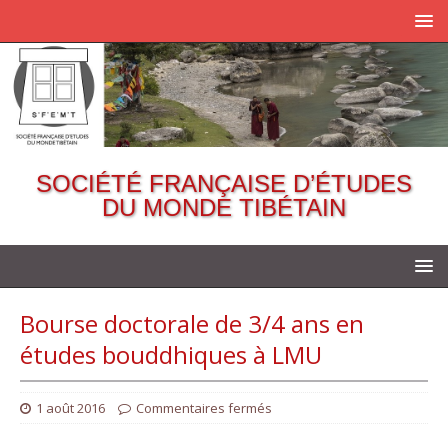
SOCIÉTÉ FRANÇAISE D’ÉTUDES
DU MONDE TIBÉTAIN
Bourse doctorale de 3/4 ans en
études bouddhiques à LMU
1 août 2016
Commentaires fermés