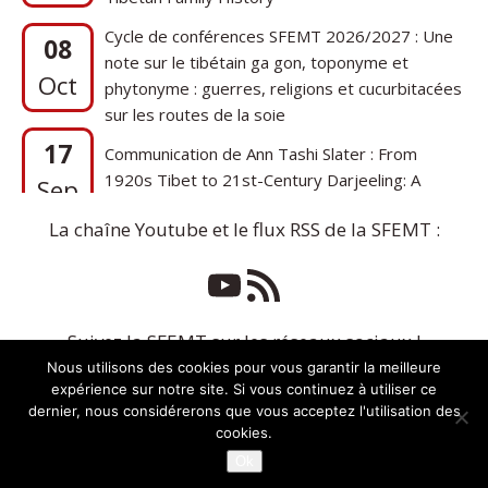
Cycle de conférences SFEMT 2026/2027 : Une
08
note sur le tibétain ga gon, toponyme et
Oct
phytonyme : guerres, religions et cucurbitacées
sur les routes de la soie
17
Communication de Ann Tashi Slater : From
1920s Tibet to 21st-Century Darjeeling: A
Sep
Tibetan Family History
La chaîne Youtube et le flux RSS de la SFEMT :
Suivez la SFEMT sur les réseaux sociaux !
Nous utilisons des cookies pour vous garantir la meilleure
expérience sur notre site. Si vous continuez à utiliser ce
dernier, nous considérerons que vous acceptez l'utilisation des
cookies.
Ok
Copyright © 2026 | Thème WordPress par
MH Themes