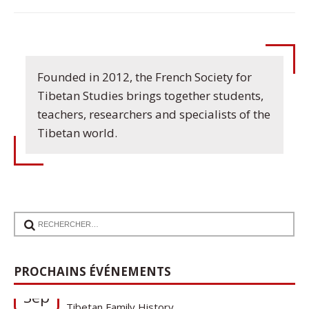
Founded in 2012, the French Society for
Tibetan Studies brings together students,
teachers, researchers and specialists of the
Tibetan world.
17
Communication de Ann Tashi Slater : From
PROCHAINS ÉVÉNEMENTS
1920s Tibet to 21st-Century Darjeeling: A
Sep
Tibetan Family History