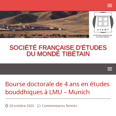
SOCIÉTÉ FRANÇAISE D’ÉTUDES
DU MONDE TIBÉTAIN
Bourse doctorale de 4 ans en études
bouddhiques à LMU – Munich
26 octobre 2020
Commentaires fermés