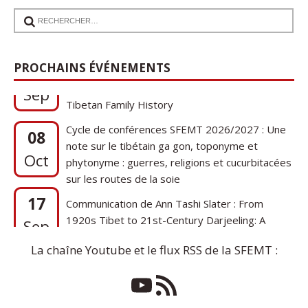
17
Communication de Ann Tashi Slater : From
PROCHAINS ÉVÉNEMENTS
1920s Tibet to 21st-Century Darjeeling: A
Sep
Tibetan Family History
Cycle de conférences SFEMT 2026/2027 : Une
08
note sur le tibétain ga gon, toponyme et
Oct
phytonyme : guerres, religions et cucurbitacées
sur les routes de la soie
17
Communication de Ann Tashi Slater : From
1920s Tibet to 21st-Century Darjeeling: A
Sep
Tibetan Family History
La chaîne Youtube et le flux RSS de la SFEMT :