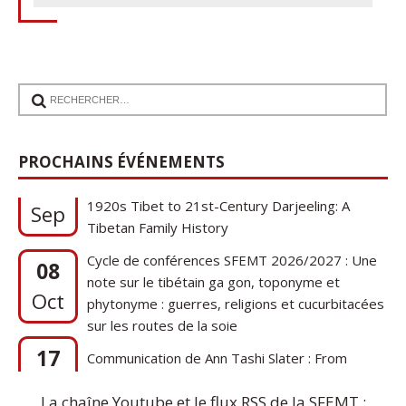
17
PROCHAINS ÉVÉNEMENTS
Communication de Ann Tashi Slater : From
1920s Tibet to 21st-Century Darjeeling: A
Sep
Tibetan Family History
Cycle de conférences SFEMT 2026/2027 : Une
08
note sur le tibétain ga gon, toponyme et
Oct
phytonyme : guerres, religions et cucurbitacées
sur les routes de la soie
17
Communication de Ann Tashi Slater : From
1920s Tibet to 21st-Century Darjeeling: A
Sep
Tibetan Family History
La chaîne Youtube et le flux RSS de la SFEMT :