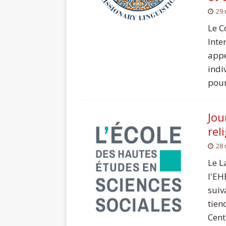
29 
Le C
Inte
appe
indi
pour
Jou
rel
28 
Le L
l'EH
suiv
tien
Cent