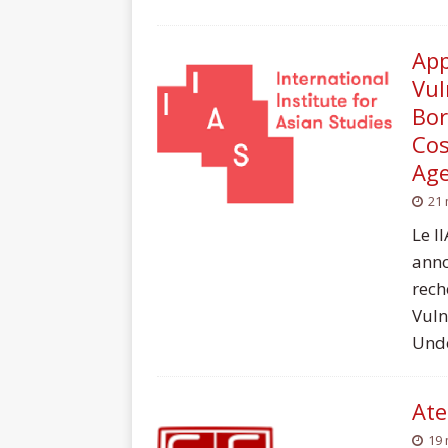
App
Vul
Bor
Cos
Ag
21 
Le I
anno
rech
Vuln
Unde
Ate
19 