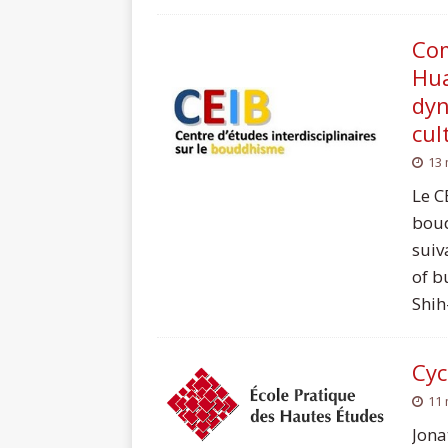
Com
Hua
dyn
cul
13 
Le C
boud
suiv
of b
Shih
Cyc
11 
Jona