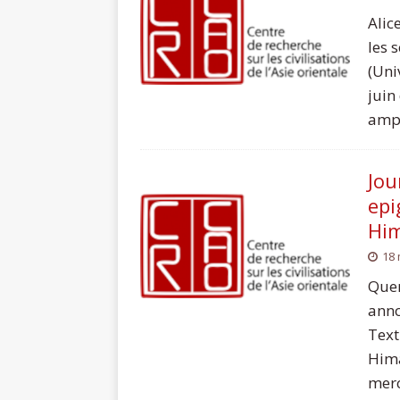
Alic
les 
(Uni
juin
ampl
Jou
epi
Him
18 
Quen
anno
Text
Hima
merc