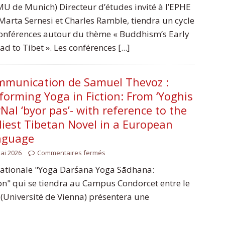
MU de Munich) Directeur d’études invité à l’EPHE
Marta Sernesi et Charles Ramble, tiendra un cycle
onférences autour du thème « Buddhism’s Early
ad to Tibet ». Les conférences [...]
munication de Samuel Thevoz :
forming Yoga in Fiction: From ‘Yoghis
rNal ‘byor pas’- with reference to the
liest Tibetan Novel in a European
nguage
ai 2026
Commentaires fermés
rnationale "Yoga Darśana Yoga Sādhana:
on" qui se tiendra au Campus Condorcet entre le
(Université de Vienna) présentera une