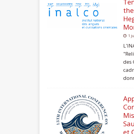
Ten
the
Heg
Mon
1 j
L'IN
"Rel
des 
cadr
donn
App
Con
Mis
Sau
et 