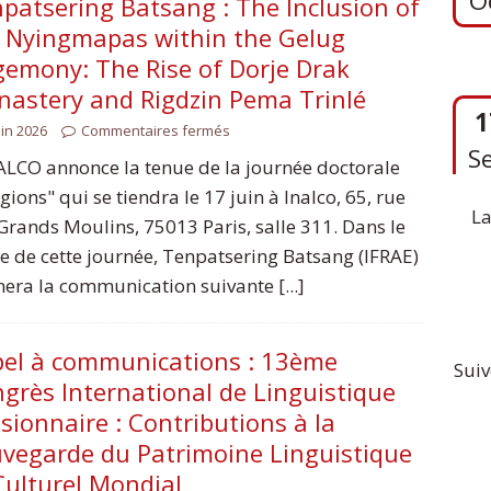
patsering Batsang : The Inclusion of
 Nyingmapas within the Gelug
emony: The Rise of Dorje Drak
1
astery and Rigdzin Pema Trinlé
S
uin 2026
Commentaires fermés
ALCO annonce la tenue de la journée doctorale
igions" qui se tiendra le 17 juin à Inalco, 65, rue
La
Grands Moulins, 75013 Paris, salle 311. Dans le
e de cette journée, Tenpatsering Batsang (IFRAE)
era la communication suivante [...]
el à communications : 13ème
Suiv
grès International de Linguistique
sionnaire : Contributions à la
vegarde du Patrimoine Linguistique
Culturel Mondial