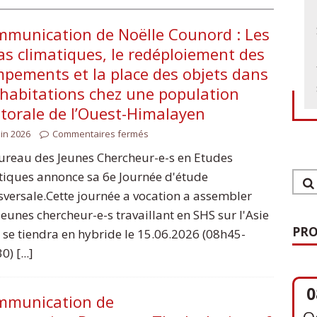
munication de Noëlle Counord : Les
as climatiques, le redéploiement des
pements et la place des objets dans
 habitations chez une population
torale de l’Ouest-Himalayen
uin 2026
Commentaires fermés
ureau des Jeunes Chercheur-e-s en Etudes
tiques annonce sa 6e Journée d'étude
sversale.Cette journée a vocation a assembler
jeunes chercheur-e-s travaillant en SHS sur l'Asie
PRO
le se tiendra en hybride le 15.06.2026 (08h45-
) [...]
0
O
mmunication de