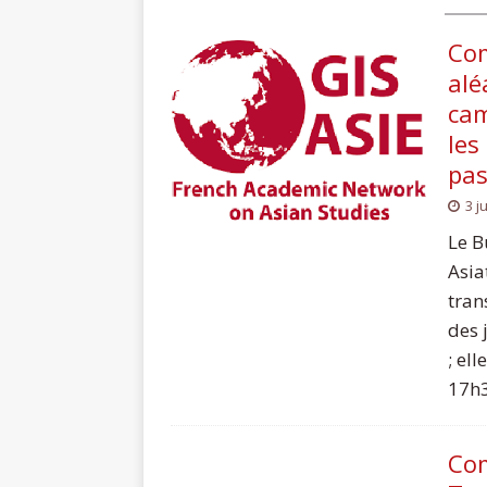
Com
alé
cam
les
pas
3 j
Le B
Asia
tran
des 
; el
17h30
Co