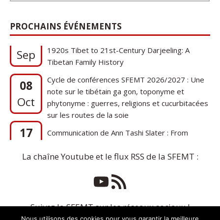
17
Communication de Ann Tashi Slater : From
PROCHAINS ÉVÉNEMENTS
1920s Tibet to 21st-Century Darjeeling: A
Sep
Tibetan Family History
Cycle de conférences SFEMT 2026/2027 : Une
08
note sur le tibétain ga gon, toponyme et
Oct
phytonyme : guerres, religions et cucurbitacées
sur les routes de la soie
17
Communication de Ann Tashi Slater : From
1920s Tibet to 21st-Century Darjeeling: A
Sep
Tibetan Family History
La chaîne Youtube et le flux RSS de la SFEMT :
Suivez la SFEMT sur les réseaux sociaux !
Nous utilisons des cookies pour vous garantir la meilleure