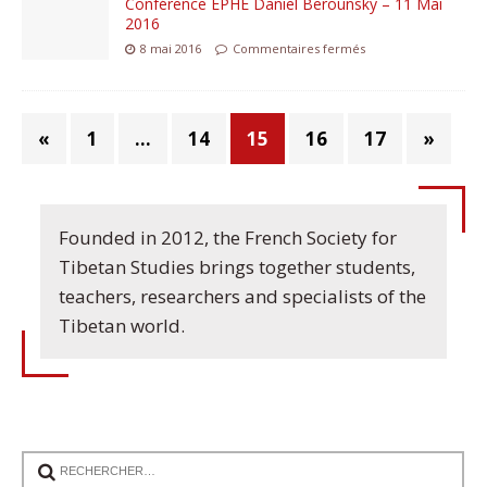
Conférence EPHE Daniel Berounsky – 11 Mai
2016
8 mai 2016
Commentaires fermés
«
1
…
14
15
16
17
»
Founded in 2012, the French Society for
Tibetan Studies brings together students,
teachers, researchers and specialists of the
Tibetan world.