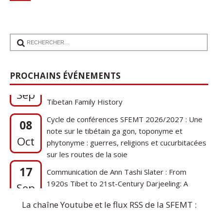
17
Communication de Ann Tashi Slater : From
PROCHAINS ÉVÉNEMENTS
1920s Tibet to 21st-Century Darjeeling: A
Sep
Tibetan Family History
Cycle de conférences SFEMT 2026/2027 : Une
08
note sur le tibétain ga gon, toponyme et
Oct
phytonyme : guerres, religions et cucurbitacées
sur les routes de la soie
17
Communication de Ann Tashi Slater : From
1920s Tibet to 21st-Century Darjeeling: A
Sep
Tibetan Family History
La chaîne Youtube et le flux RSS de la SFEMT :