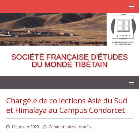
SOCIÉTÉ FRANÇAISE D’ÉTUDES
DU MONDE TIBÉTAIN
Chargé.e de collections Asie du Sud
et Himalaya au Campus Condorcet
11 janvier 2023
Commentaires fermés