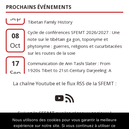
17
Communication de Ann Tashi Slater : From
PROCHAINS ÉVÉNEMENTS
1920s Tibet to 21st-Century Darjeeling: A
Sep
Tibetan Family History
Cycle de conférences SFEMT 2026/2027 : Une
08
note sur le tibétain ga gon, toponyme et
Oct
phytonyme : guerres, religions et cucurbitacées
sur les routes de la soie
17
Communication de Ann Tashi Slater : From
1920s Tibet to 21st-Century Darjeeling: A
Sep
Tibetan Family History
La chaîne Youtube et le flux RSS de la SFEMT :
Suivez la SFEMT sur les réseaux sociaux !
Nous utilisons des cookies pour vous garantir la meilleure
expérience sur notre site. Si vous continuez à utiliser ce