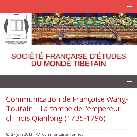
SOCIÉTÉ FRANÇAISE D’ÉTUDES
DU MONDE TIBÉTAIN
Communication de Françoise Wang-
Toutain – La tombe de l’empereur
chinois Qianlong (1735-1796)
27 juin 2012
Commentaires fermés