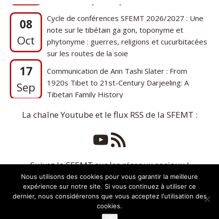
Cycle de conférences SFEMT 2026/2027 : Une
08
note sur le tibétain ga gon, toponyme et
Oct
phytonyme : guerres, religions et cucurbitacées
sur les routes de la soie
17
Communication de Ann Tashi Slater : From
1920s Tibet to 21st-Century Darjeeling: A
Sep
Tibetan Family History
La chaîne Youtube et le flux RSS de la SFEMT :
Suivez la SFEMT sur les réseaux sociaux !
Nous utilisons des cookies pour vous garantir la meilleure
expérience sur notre site. Si vous continuez à utiliser ce
dernier, nous considérerons que vous acceptez l'utilisation des
cookies.
Ok