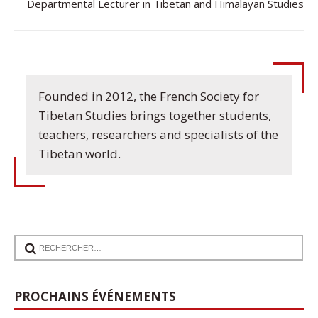
Departmental Lecturer in Tibetan and Himalayan Studies
Founded in 2012, the French Society for
Tibetan Studies brings together students,
teachers, researchers and specialists of the
Tibetan world.
17
Communication de Ann Tashi Slater : From
1920s Tibet to 21st-Century Darjeeling: A
Sep
PROCHAINS ÉVÉNEMENTS
Tibetan Family History