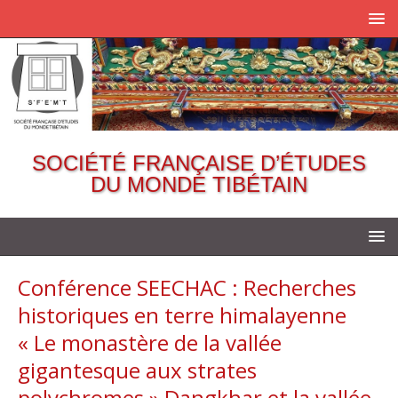
SOCIÉTÉ FRANÇAISE D’ÉTUDES
DU MONDE TIBÉTAIN
Conférence SEECHAC : Recherches
historiques en terre himalayenne
« Le monastère de la vallée
gigantesque aux strates
polychromes » Dangkhar et la vallée