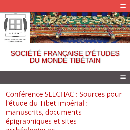
SOCIÉTÉ FRANÇAISE D’ÉTUDES
DU MONDE TIBÉTAIN
Conférence SEECHAC : Sources pour
l’étude du Tibet impérial :
manuscrits, documents
épigraphiques et sites
archéologiques