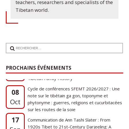
teachers, researchers and specialists of the
Tibetan world.
17
Communication de Ann Tashi Slater : From
1920s Tibet to 21st-Century Darjeeling: A
Sep
PROCHAINS ÉVÉNEMENTS
Tibetan Family History
Cycle de conférences SFEMT 2026/2027 : Une
08
note sur le tibétain ga gon, toponyme et
Oct
phytonyme : guerres, religions et cucurbitacées
sur les routes de la soie
17
Communication de Ann Tashi Slater : From
1920s Tibet to 21st-Century Darjeeling: A
Sep
Tibetan Family History