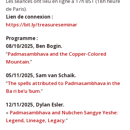
Les séances ont lieu en ligne à 17h BST (18h heure
de Paris).
Lien de connexion :
https://bit.ly/treasureseminar
Programme :
08/10/2025, Ben Bogin.
“
Padmasambhava and the Copper-Colored
Mountain.
”
05/11/2025, Sam van Schaik.
“
The spells attributed to Padmasambhava in the
Ba ri be’u ‘bum
.”
12/11/2025, Dylan Esler.
«
Padmasambhava and Nubchen Sangye Yeshe:
Legend, Lineage, Legacy
.”