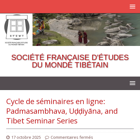
SOCIÉTÉ FRANÇAISE D’ÉTUDES
DU MONDE TIBÉTAIN
Cycle de séminaires en ligne:
Padmasambhava, Uḍḍiyāna, and
Tibet Seminar Series
17 octobre 2025
Commentaires fermés