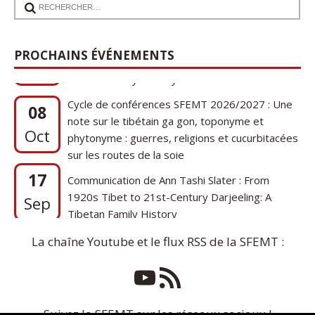
17
Communication de Ann Tashi Slater : From
1920s Tibet to 21st-Century Darjeeling: A
Sep
PROCHAINS ÉVÉNEMENTS
Tibetan Family History
Cycle de conférences SFEMT 2026/2027 : Une
08
note sur le tibétain ga gon, toponyme et
Oct
phytonyme : guerres, religions et cucurbitacées
sur les routes de la soie
17
Communication de Ann Tashi Slater : From
1920s Tibet to 21st-Century Darjeeling: A
Sep
Tibetan Family History
La chaîne Youtube et le flux RSS de la SFEMT :
Suivez la SFEMT sur les réseaux sociaux !