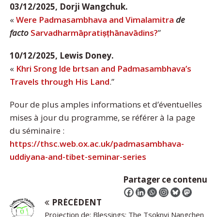
03/12/2025, Dorji Wangchuk.
«
Were Padmasambhava and Vimalamitra
de
facto
Sarvadharmāpratiṣṭhānavādins?
”
10/12/2025, Lewis Doney.
«
Khri Srong lde brtsan and Padmasambhava’s
Travels through His Land
.”
Pour de plus amples informations et d’éventuelles
mises à jour du programme, se référer à la page
du séminaire :
https://thsc.web.ox.ac.uk/padmasambhava-
uddiyana-and-tibet-seminar-series
Partager ce contenu
PRÉCÉDENT
Projection de: Blessings: The Tsoknyi Nangchen