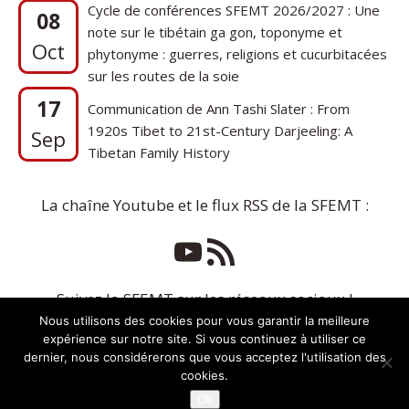
Cycle de conférences SFEMT 2026/2027 : Une
08
note sur le tibétain ga gon, toponyme et
Oct
phytonyme : guerres, religions et cucurbitacées
sur les routes de la soie
17
Communication de Ann Tashi Slater : From
1920s Tibet to 21st-Century Darjeeling: A
Sep
Tibetan Family History
La chaîne Youtube et le flux RSS de la SFEMT :
Suivez la SFEMT sur les réseaux sociaux !
Nous utilisons des cookies pour vous garantir la meilleure
expérience sur notre site. Si vous continuez à utiliser ce
dernier, nous considérerons que vous acceptez l'utilisation des
cookies.
Ok
Copyright © 2026 | Thème WordPress par
MH Themes