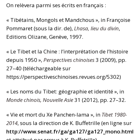
On relèvera parmi ses écrits en français :
« Tibétains, Mongols et Mandchous », in Françoise
Pommaret (sous la dir. de),
Lhasa, lieu du divin
,
Editions Olizane, Genève, 1997.
« Le Tibet et la Chine : l’interprétation de l’histoire
depuis 1950 »,
Perspectives chinoises
3 (2009), pp.
27–40 (téléchargeable sur
https://perspectiveschinoises.revues.org/5302)
« Les noms du Tibet: géographie et identité », in
Monde chinois, Nouvelle Asie
31 (2012), pp. 27–32.
« Vie et mort du Xe Panchen-lama », in
Tibet 1980-
2014
, sous la direction de K. Buffetrille (en ligne sur
http://www.senat.fr/ga/ga127/ga127_mono.html
et attribué par erreur à K. Buffetrille)