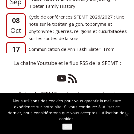
Cycle de conférences SFEMT 2026/2027 : Une
08
note sur le tibétain ga gon, toponyme et
Oct
phytonyme : guerres, religions et cucurbitacées
sur les routes de la soie
17
Communication de Ann Tashi Slater : From
1920s Tibet to 21st-Century Darjeeling: A
Sep
Tibetan Family History
La chaîne Youtube et le flux RSS de la SFEMT :
Suivez la SFEMT sur les réseaux sociaux !
Nous utilisons des cookies pour vous garantir la meilleure
expérience sur notre site. Si vous continuez à utiliser ce
dernier, nous considérerons que vous acceptez l'utilisation des
cookies.
Ok
Copyright © 2026 | Thème WordPress par
MH Themes