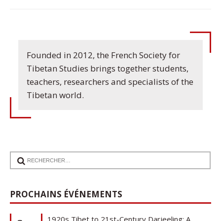
Founded in 2012, the French Society for
Tibetan Studies brings together students,
teachers, researchers and specialists of the
Tibetan world.
17
PROCHAINS ÉVÉNEMENTS
Communication de Ann Tashi Slater : From
1920s Tibet to 21st-Century Darjeeling: A
Sep
Tibetan Family History