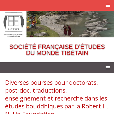
SOCIÉTÉ FRANÇAISE D’ÉTUDES
DU MONDE TIBÉTAIN
Diverses bourses pour doctorats,
post-doc, traductions,
enseignement et recherche dans les
études bouddhiques par la Robert H.
N. Ho Foundation