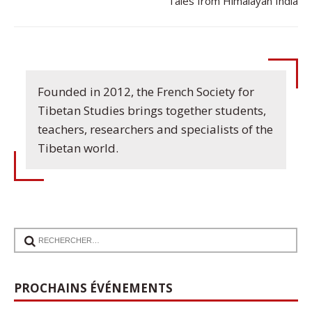
Tales from Himalayan India
Founded in 2012, the French Society for
Tibetan Studies brings together students,
teachers, researchers and specialists of the
Tibetan world.
17
Communication de Ann Tashi Slater : From
PROCHAINS ÉVÉNEMENTS
1920s Tibet to 21st-Century Darjeeling: A
Sep
Tibetan Family History