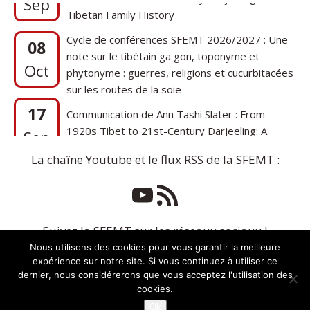
Cycle de conférences SFEMT 2026/2027 : Une
08
note sur le tibétain ga gon, toponyme et
Oct
phytonyme : guerres, religions et cucurbitacées
sur les routes de la soie
17
Communication de Ann Tashi Slater : From
1920s Tibet to 21st-Century Darjeeling: A
Sep
Tibetan Family History
La chaîne Youtube et le flux RSS de la SFEMT :
Suivez la SFEMT sur les réseaux sociaux !
Nous utilisons des cookies pour vous garantir la meilleure
expérience sur notre site. Si vous continuez à utiliser ce
dernier, nous considérerons que vous acceptez l'utilisation des
cookies.
Ok