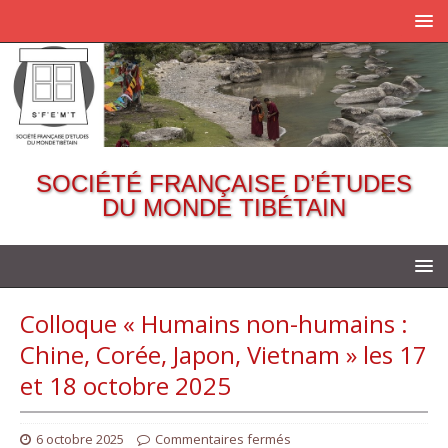
SOCIÉTÉ FRANÇAISE D’ÉTUDES
DU MONDE TIBÉTAIN
Colloque « Humains non-humains :
Chine, Corée, Japon, Vietnam » les 17
et 18 octobre 2025
6 octobre 2025
Commentaires fermés