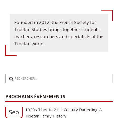
Founded in 2012, the French Society for
Tibetan Studies brings together students,
teachers, researchers and specialists of the
Tibetan world.
17
PROCHAINS ÉVÉNEMENTS
Communication de Ann Tashi Slater : From
1920s Tibet to 21st-Century Darjeeling: A
Sep
Tibetan Family History