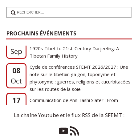
17
Communication de Ann Tashi Slater : From
PROCHAINS ÉVÉNEMENTS
1920s Tibet to 21st-Century Darjeeling: A
Sep
Tibetan Family History
Cycle de conférences SFEMT 2026/2027 : Une
08
note sur le tibétain ga gon, toponyme et
Oct
phytonyme : guerres, religions et cucurbitacées
sur les routes de la soie
17
Communication de Ann Tashi Slater : From
1920s Tibet to 21st-Century Darjeeling: A
Sep
Tibetan Family History
La chaîne Youtube et le flux RSS de la SFEMT :