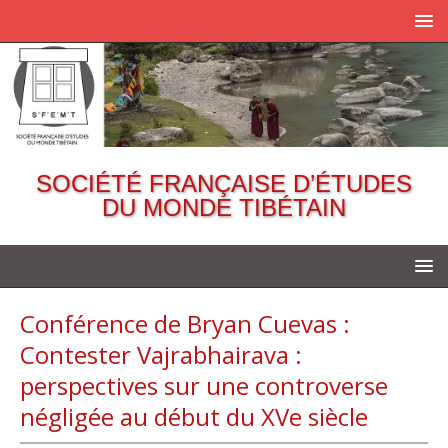
SOCIÉTÉ FRANÇAISE D’ÉTUDES
DU MONDE TIBÉTAIN
Conférence de Bryan Cuevas :
Contester Vajrabhairava :
perspectives sur une controverse
négligée au début du XVe siècle