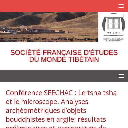
SOCIÉTÉ FRANÇAISE D’ÉTUDES
DU MONDE TIBÉTAIN
Conférence SEECHAC : Le tsha tsha
et le microscope. Analyses
archéométriques d’objets
bouddhistes en argile: résultats
préliminaires et perspectives de