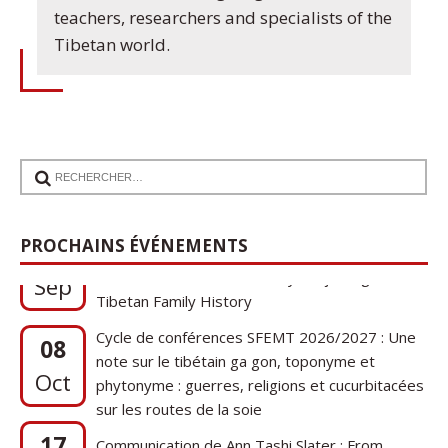
teachers, researchers and specialists of the
Tibetan world.
17
Communication de Ann Tashi Slater : From
PROCHAINS ÉVÉNEMENTS
1920s Tibet to 21st-Century Darjeeling: A
Sep
Tibetan Family History
Cycle de conférences SFEMT 2026/2027 : Une
08
note sur le tibétain ga gon, toponyme et
Oct
phytonyme : guerres, religions et cucurbitacées
sur les routes de la soie
17
Communication de Ann Tashi Slater : From
1920s Tibet to 21st-Century Darjeeling: A