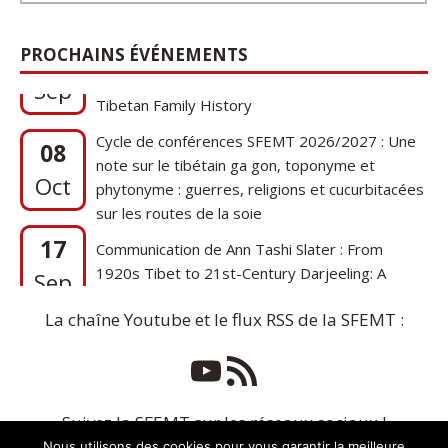
17
Communication de Ann Tashi Slater : From
PROCHAINS ÉVÉNEMENTS
1920s Tibet to 21st-Century Darjeeling: A
Sep
Tibetan Family History
Cycle de conférences SFEMT 2026/2027 : Une
08
note sur le tibétain ga gon, toponyme et
Oct
phytonyme : guerres, religions et cucurbitacées
sur les routes de la soie
17
Communication de Ann Tashi Slater : From
1920s Tibet to 21st-Century Darjeeling: A
Sep
Tibetan Family History
La chaîne Youtube et le flux RSS de la SFEMT :
Suivez la SFEMT sur les réseaux sociaux !
Nous utilisons des cookies pour vous garantir la meilleure