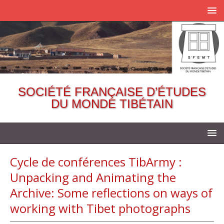
SOCIÉTÉ FRANÇAISE D’ÉTUDES
DU MONDE TIBÉTAIN
Cycle de conférences TibArmy :
Unpacking and Animating the
Archive: Some reflections on ways of
working with Tibet photographs