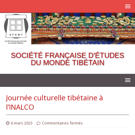
SOCIÉTÉ FRANÇAISE D’ÉTUDES
DU MONDE TIBÉTAIN
Journée culturelle tibétaine à
l’INALCO
6 mars 2023
Commentaires fermés