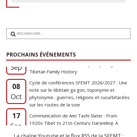
17
Communication de Ann Tashi Slater : From
PROCHAINS ÉVÉNEMENTS
1920s Tibet to 21st-Century Darjeeling: A
Sep
Tibetan Family History
Cycle de conférences SFEMT 2026/2027 : Une
08
note sur le tibétain ga gon, toponyme et
Oct
phytonyme : guerres, religions et cucurbitacées
sur les routes de la soie
17
Communication de Ann Tashi Slater : From
1920s Tibet to 21st-Century Darjeeling: A
Sep
Tibetan Family History
La chaîne Youtube et le flux RSS de la SFEMT :