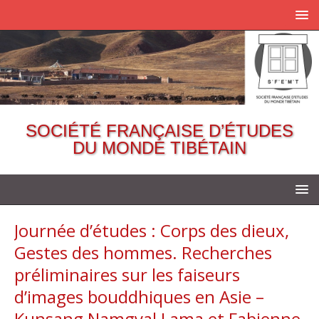
SOCIÉTÉ FRANÇAISE D’ÉTUDES
DU MONDE TIBÉTAIN
Journée d’études : Corps des dieux,
Gestes des hommes. Recherches
préliminaires sur les faiseurs
d’images bouddhiques en Asie –
Kunsang Namgyal Lama et Fabienne