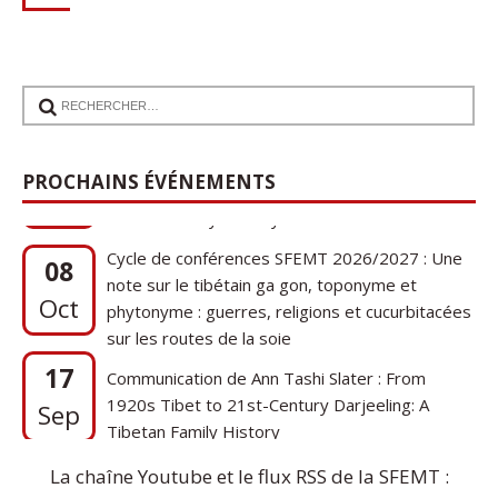
17
Communication de Ann Tashi Slater : From
1920s Tibet to 21st-Century Darjeeling: A
Sep
PROCHAINS ÉVÉNEMENTS
Tibetan Family History
Cycle de conférences SFEMT 2026/2027 : Une
08
note sur le tibétain ga gon, toponyme et
Oct
phytonyme : guerres, religions et cucurbitacées
sur les routes de la soie
17
Communication de Ann Tashi Slater : From
1920s Tibet to 21st-Century Darjeeling: A
Sep
Tibetan Family History
La chaîne Youtube et le flux RSS de la SFEMT :