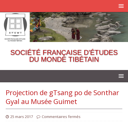
SOCIÉTÉ FRANÇAISE D’ÉTUDES
DU MONDE TIBÉTAIN
Projection de gTsang po de Sonthar
Gyal au Musée Guimet
25 mars 2017
Commentaires fermés