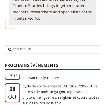
Tibetan Studies brings together students,
teachers, researchers and specialists of the
Tibetan world.
17
Communication de Ann Tashi Slater : From
PROCHAINS ÉVÉNEMENTS
1920s Tibet to 21st-Century Darjeeling: A
Sep
Tibetan Family History
Cycle de conférences SFEMT 2026/2027 : Une
08
note sur le tibétain ga gon, toponyme et
Oct
phytonyme : guerres, religions et cucurbitacées
sur les routes de la soie