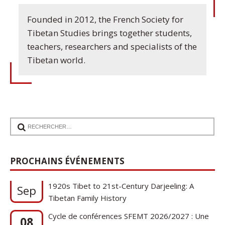
Founded in 2012, the French Society for
Tibetan Studies brings together students,
teachers, researchers and specialists of the
Tibetan world.
17
PROCHAINS ÉVÉNEMENTS
Communication de Ann Tashi Slater : From
1920s Tibet to 21st-Century Darjeeling: A
Sep
Tibetan Family History
Cycle de conférences SFEMT 2026/2027 : Une
08
note sur le tibétain ga gon, toponyme et