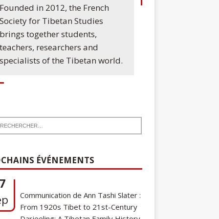
Founded in 2012, the French
Society for Tibetan Studies
brings together students,
teachers, researchers and
specialists of the Tibetan world.
7
Communication de Ann Tashi Slater :
CHAINS ÉVÉNEMENTS
ep
From 1920s Tibet to 21st-Century
Darjeeling: A Tibetan Family History
Cycle de conférences SFEMT
8