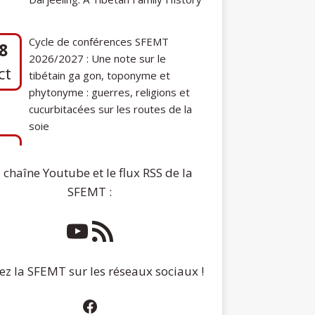
2026/2027 : Une note sur le
ct
tibétain ga gon, toponyme et
phytonyme : guerres, religions et
cucurbitacées sur les routes de la
soie
7
Communication de Ann Tashi Slater :
ep
From 1920s Tibet to 21st-Century
Darjeeling: A Tibetan Family History
 chaîne Youtube et le flux RSS de la
SFEMT :
ez la SFEMT sur les réseaux sociaux !