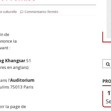
ie culturelle
Commentaires fermés
in de
nnonce la
vant :
ing Khangsar
51
tres en anglais)
1
ans l’
Auditorium
PRO
S
ulins 75013 Paris
ir la page de
0