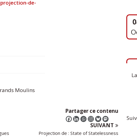
projection-de-
O
1
S
La
 Grands Moulins
Partager ce contenu
Suiv
SUIVANT
ngues
Projection de : State of Statelessness