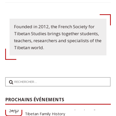
Founded in 2012, the French Society for
Tibetan Studies brings together students,
teachers, researchers and specialists of the
Tibetan world.
17
Communication de Ann Tashi Slater : From
PROCHAINS ÉVÉNEMENTS
1920s Tibet to 21st-Century Darjeeling: A
Sep
Tibetan Family History