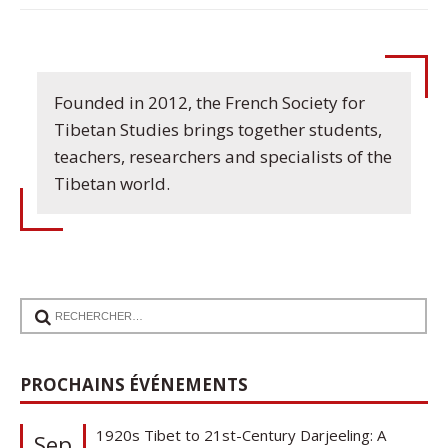
Founded in 2012, the French Society for
Tibetan Studies brings together students,
teachers, researchers and specialists of the
Tibetan world.
17
PROCHAINS ÉVÉNEMENTS
Communication de Ann Tashi Slater : From
1920s Tibet to 21st-Century Darjeeling: A
Sep
Tibetan Family History