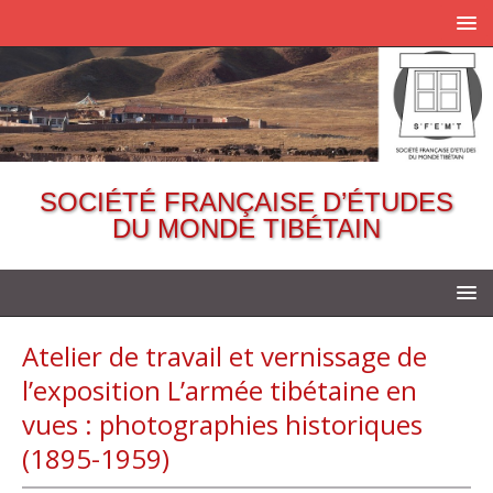
SOCIÉTÉ FRANÇAISE D’ÉTUDES
DU MONDE TIBÉTAIN
Atelier de travail et vernissage de
l’exposition L’armée tibétaine en
vues : photographies historiques
(1895-1959)