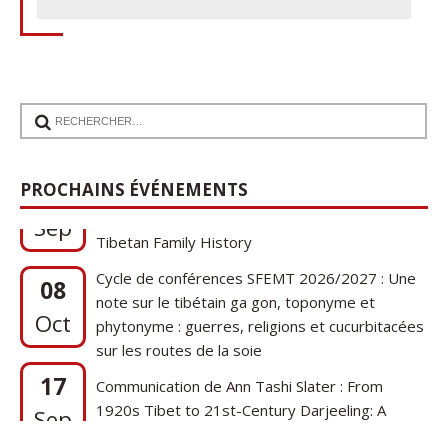
17
Communication de Ann Tashi Slater : From
PROCHAINS ÉVÉNEMENTS
1920s Tibet to 21st-Century Darjeeling: A
Sep
Tibetan Family History
Cycle de conférences SFEMT 2026/2027 : Une
08
note sur le tibétain ga gon, toponyme et
Oct
phytonyme : guerres, religions et cucurbitacées
sur les routes de la soie
17
Communication de Ann Tashi Slater : From
1920s Tibet to 21st-Century Darjeeling: A
Sep
Tibetan Family History