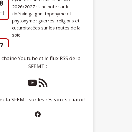
phytonyme : guerres, religions et
cucurbitacées sur les routes de la
soie
7
Communication de Ann Tashi Slater :
ep
From 1920s Tibet to 21st-Century
Darjeeling: A Tibetan Family History
 chaîne Youtube et le flux RSS de la
SFEMT :
ez la SFEMT sur les réseaux sociaux !