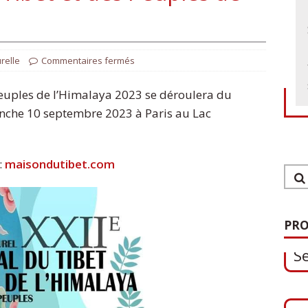
urelle
Commentaires fermés
 Peuples de l’Himalaya 2023 se déroulera du
che 10 septembre 2023 à Paris au Lac
:
maisondutibet.com
1
S
PRO
0
O