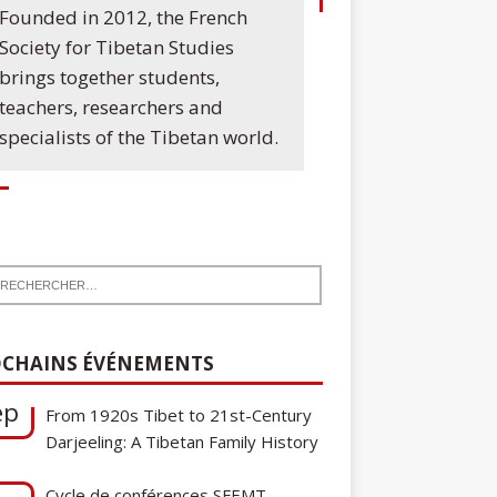
Founded in 2012, the French
Society for Tibetan Studies
brings together students,
teachers, researchers and
specialists of the Tibetan world.
7
Communication de Ann Tashi Slater :
ep
From 1920s Tibet to 21st-Century
CHAINS ÉVÉNEMENTS
Darjeeling: A Tibetan Family History
Cycle de conférences SFEMT
8
2026/2027 : Une note sur le
ct
tibétain ga gon, toponyme et