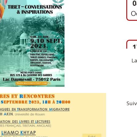
1
S
La
Suiv