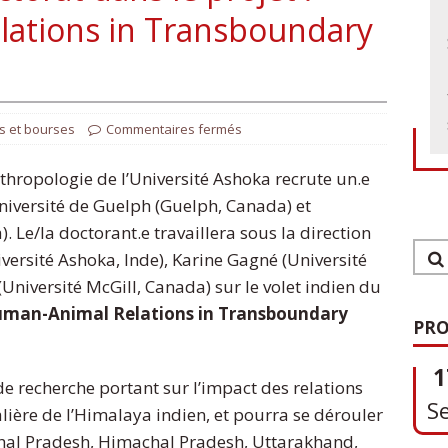
lations in Transboundary
s et bourses
Commentaires fermés
thropologie de l’Université Ashoka recrute un.e
Université de Guelph (Guelph, Canada) et
. Le/la doctorant.e travaillera sous la direction
versité Ashoka, Inde), Karine Gagné (Université
Université McGill, Canada) sur le volet indien du
1
man-Animal Relations in Transboundary
S
PRO
e recherche portant sur l’impact des relations
ère de l’Himalaya indien, et pourra se dérouler
0
achal Pradesh, Himachal Pradesh, Uttarakhand,