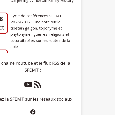
2026/2027 : Une note sur le
ct
tibétain ga gon, toponyme et
phytonyme : guerres, religions et
cucurbitacées sur les routes de la
soie
7
Communication de Ann Tashi Slater :
ep
From 1920s Tibet to 21st-Century
Darjeeling: A Tibetan Family History
 chaîne Youtube et le flux RSS de la
SFEMT :
ez la SFEMT sur les réseaux sociaux !