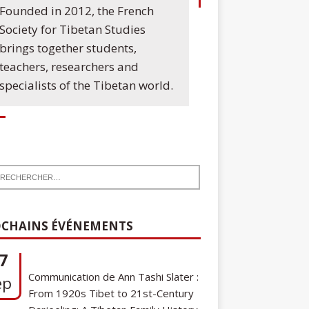
Founded in 2012, the French
Society for Tibetan Studies
brings together students,
teachers, researchers and
specialists of the Tibetan world.
7
Communication de Ann Tashi Slater :
ep
CHAINS ÉVÉNEMENTS
From 1920s Tibet to 21st-Century
Darjeeling: A Tibetan Family History
Cycle de conférences SFEMT
8