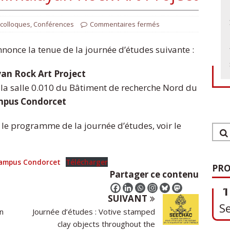
 colloques
,
Conférences
Commentaires fermés
nce la tenue de la journée d’études suivante :
an Rock Art Project
la salle 0.010 du Bâtiment de recherche Nord du
pus Condorcet
le programme de la journée d’études, voir le
1
Campus Condorcet
Télécharger
S
PRO
Partager ce contenu
SUIVANT
on
Journée d’études : Votive stamped
0
clay objects throughout the