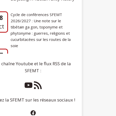
2026/2027 : Une note sur le
ct
tibétain ga gon, toponyme et
phytonyme : guerres, religions et
cucurbitacées sur les routes de la
soie
7
Communication de Ann Tashi Slater :
ep
From 1920s Tibet to 21st-Century
Darjeeling: A Tibetan Family History
 chaîne Youtube et le flux RSS de la
SFEMT :
ez la SFEMT sur les réseaux sociaux !