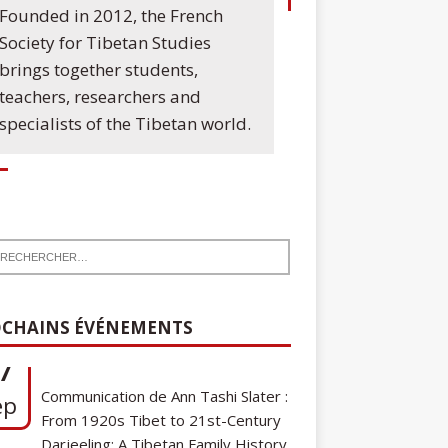
Founded in 2012, the French
Society for Tibetan Studies
brings together students,
teachers, researchers and
specialists of the Tibetan world.
7
Communication de Ann Tashi Slater :
ep
CHAINS ÉVÉNEMENTS
From 1920s Tibet to 21st-Century
Darjeeling: A Tibetan Family History
Cycle de conférences SFEMT
8