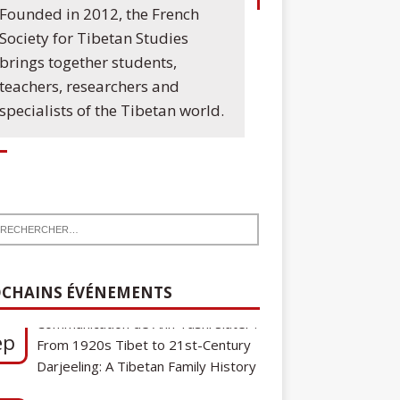
Founded in 2012, the French
Society for Tibetan Studies
brings together students,
teachers, researchers and
specialists of the Tibetan world.
7
Communication de Ann Tashi Slater :
ep
From 1920s Tibet to 21st-Century
CHAINS ÉVÉNEMENTS
Darjeeling: A Tibetan Family History
Cycle de conférences SFEMT
8
2026/2027 : Une note sur le
ct
tibétain ga gon, toponyme et