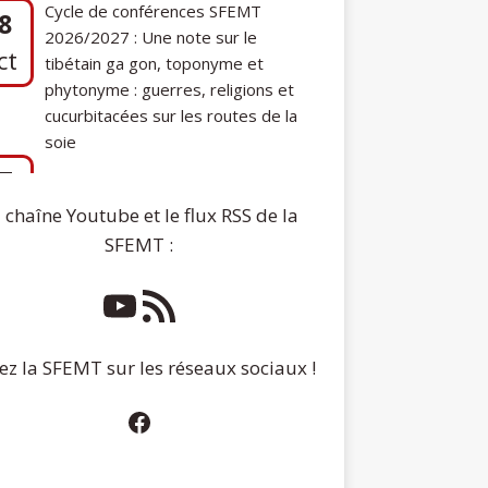
phytonyme : guerres, religions et
cucurbitacées sur les routes de la
soie
7
Communication de Ann Tashi Slater :
ep
From 1920s Tibet to 21st-Century
Darjeeling: A Tibetan Family History
 chaîne Youtube et le flux RSS de la
SFEMT :
ez la SFEMT sur les réseaux sociaux !