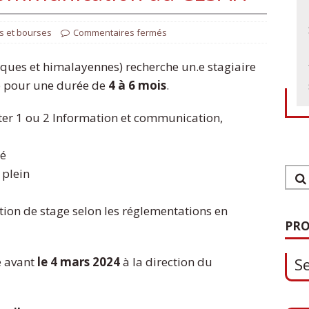
s et bourses
Commentaires fermés
ques et himalayennes) recherche un.e stagiaire
 pour une durée de
4 à
6 mois
.
ter 1 ou 2 Information et communication,
né
 plein
1
S
ation de stage selon les réglementations en
PRO
e avant
le 4 mars 2024
à la direction du
0
O