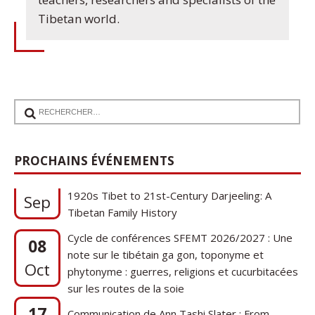
Tibetan world.
PROCHAINS ÉVÉNEMENTS
17
Communication de Ann Tashi Slater : From
1920s Tibet to 21st-Century Darjeeling: A
Sep
Tibetan Family History
Cycle de conférences SFEMT 2026/2027 : Une
08
note sur le tibétain ga gon, toponyme et
Oct
phytonyme : guerres, religions et cucurbitacées
sur les routes de la soie
17
Communication de Ann Tashi Slater : From