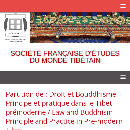
SOCIÉTÉ FRANÇAISE D’ÉTUDES
DU MONDE TIBÉTAIN
Parution de : Droit et Bouddhisme
Principe et pratique dans le Tibet
prémoderne / Law and Buddhism
Principle and Practice in Pre-modern
Tibet