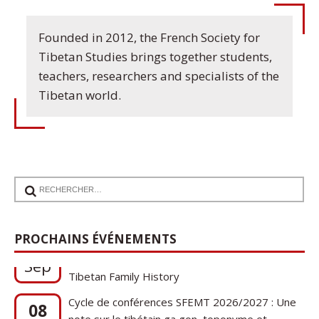
Founded in 2012, the French Society for
Tibetan Studies brings together students,
teachers, researchers and specialists of the
Tibetan world.
17
Communication de Ann Tashi Slater : From
PROCHAINS ÉVÉNEMENTS
1920s Tibet to 21st-Century Darjeeling: A
Sep
Tibetan Family History
Cycle de conférences SFEMT 2026/2027 : Une
08
note sur le tibétain ga gon, toponyme et
Oct
phytonyme : guerres, religions et cucurbitacées