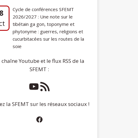
ct
tibétain ga gon, toponyme et
phytonyme : guerres, religions et
cucurbitacées sur les routes de la
soie
7
Communication de Ann Tashi Slater :
ep
From 1920s Tibet to 21st-Century
Darjeeling: A Tibetan Family History
 chaîne Youtube et le flux RSS de la
SFEMT :
ez la SFEMT sur les réseaux sociaux !