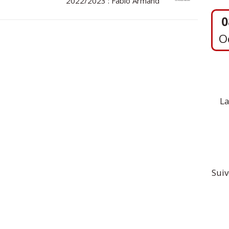
2022/2023 : Fabio Armand
O
1
S
La
Suiv