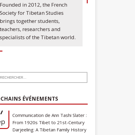
Founded in 2012, the French
Society for Tibetan Studies
brings together students,
teachers, researchers and
specialists of the Tibetan world.
7
Communication de Ann Tashi Slater :
CHAINS ÉVÉNEMENTS
ep
From 1920s Tibet to 21st-Century
Darjeeling: A Tibetan Family History
Cycle de conférences SFEMT
8
2026/2027 : Une note sur le