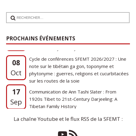
17
Communication de Ann Tashi Slater : From
1920s Tibet to 21st-Century Darjeeling: A
Sep
PROCHAINS ÉVÉNEMENTS
Tibetan Family History
Cycle de conférences SFEMT 2026/2027 : Une
08
note sur le tibétain ga gon, toponyme et
Oct
phytonyme : guerres, religions et cucurbitacées
sur les routes de la soie
17
Communication de Ann Tashi Slater : From
1920s Tibet to 21st-Century Darjeeling: A
Sep
Tibetan Family History
La chaîne Youtube et le flux RSS de la SFEMT :