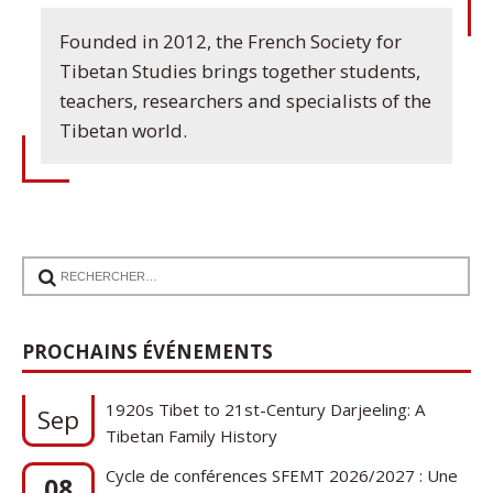
Founded in 2012, the French Society for
Tibetan Studies brings together students,
teachers, researchers and specialists of the
Tibetan world.
PROCHAINS ÉVÉNEMENTS
17
Communication de Ann Tashi Slater : From
1920s Tibet to 21st-Century Darjeeling: A
Sep
Tibetan Family History
Cycle de conférences SFEMT 2026/2027 : Une
08
note sur le tibétain ga gon, toponyme et