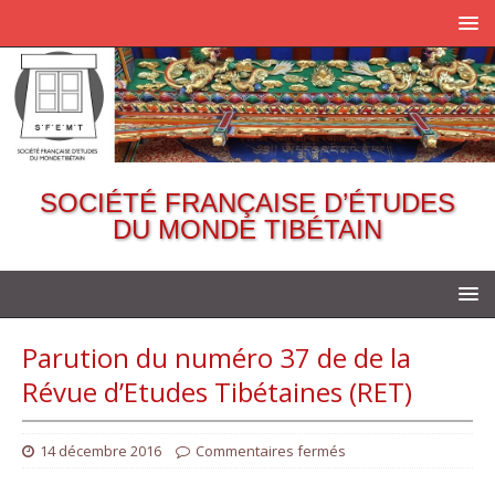
SOCIÉTÉ FRANÇAISE D’ÉTUDES
DU MONDE TIBÉTAIN
Parution du numéro 37 de de la
Révue d’Etudes Tibétaines (RET)
14 décembre 2016
Commentaires fermés