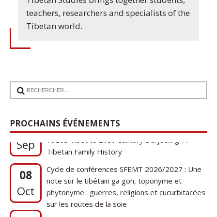
teachers, researchers and specialists of the
Tibetan world.
17
Communication de Ann Tashi Slater : From
PROCHAINS ÉVÉNEMENTS
1920s Tibet to 21st-Century Darjeeling: A
Sep
Tibetan Family History
Cycle de conférences SFEMT 2026/2027 : Une
08
note sur le tibétain ga gon, toponyme et
Oct
phytonyme : guerres, religions et cucurbitacées
sur les routes de la soie
17
Communication de Ann Tashi Slater : From