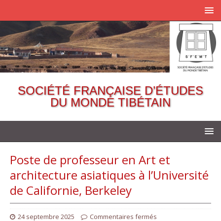
SOCIÉTÉ FRANÇAISE D’ÉTUDES
DU MONDE TIBÉTAIN
Poste de professeur en Art et
architecture asiatiques à l’Université
de Californie, Berkeley
24 septembre 2025
Commentaires fermés