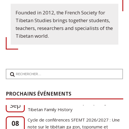
Founded in 2012, the French Society for
Tibetan Studies brings together students,
teachers, researchers and specialists of the
Tibetan world.
17
Communication de Ann Tashi Slater : From
PROCHAINS ÉVÉNEMENTS
1920s Tibet to 21st-Century Darjeeling: A
Sep
Tibetan Family History
Cycle de conférences SFEMT 2026/2027 : Une
08
note sur le tibétain ga gon, toponyme et
Oct
phytonyme : guerres, religions et cucurbitacées