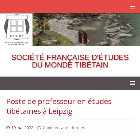
SOCIÉTÉ FRANÇAISE D’ÉTUDES
DU MONDE TIBÉTAIN
Poste de professeur en études
tibétaines à Leipzig
19 mai 2022
Commentaires fermés