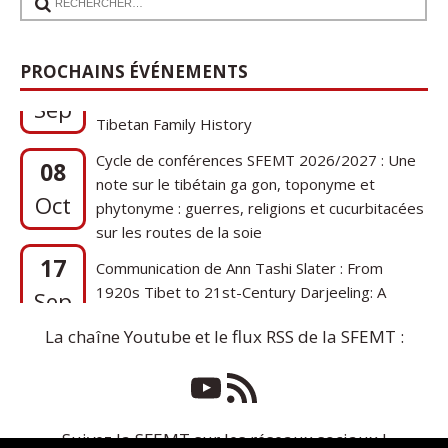
17
Communication de Ann Tashi Slater : From
PROCHAINS ÉVÉNEMENTS
1920s Tibet to 21st-Century Darjeeling: A
Sep
Tibetan Family History
Cycle de conférences SFEMT 2026/2027 : Une
08
note sur le tibétain ga gon, toponyme et
Oct
phytonyme : guerres, religions et cucurbitacées
sur les routes de la soie
17
Communication de Ann Tashi Slater : From
1920s Tibet to 21st-Century Darjeeling: A
Sep
Tibetan Family History
La chaîne Youtube et le flux RSS de la SFEMT :
Suivez la SFEMT sur les réseaux sociaux !