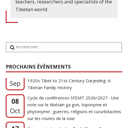
teachers, researchers and specialists of the
Tibetan world.
PROCHAINS ÉVÉNEMENTS
17
Communication de Ann Tashi Slater : From
1920s Tibet to 21st-Century Darjeeling: A
Sep
Tibetan Family History
Cycle de conférences SFEMT 2026/2027 : Une
08
note sur le tibétain ga gon, toponyme et
Oct
phytonyme : guerres, religions et cucurbitacées
sur les routes de la soie
17
Communication de Ann Tashi Slater : From