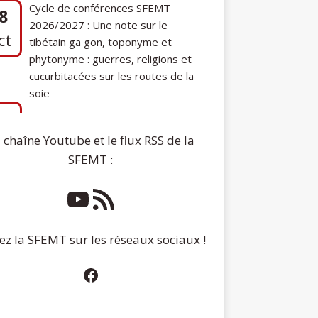
phytonyme : guerres, religions et
cucurbitacées sur les routes de la
soie
7
Communication de Ann Tashi Slater :
ep
From 1920s Tibet to 21st-Century
Darjeeling: A Tibetan Family History
 chaîne Youtube et le flux RSS de la
SFEMT :
ez la SFEMT sur les réseaux sociaux !