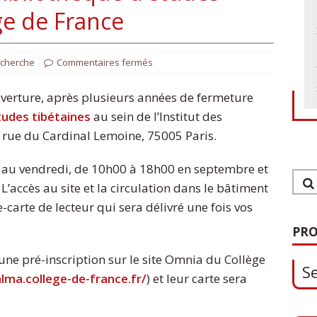
ge de France
echerche
Commentaires fermés
uverture, après plusieurs années de fermeture
tudes tibétaines
au sein de l’Institut des
2 rue du Cardinal Lemoine, 75005 Paris.
i au vendredi, de 10h00 à 18h00 en septembre et
L’accès au site et la circulation dans le bâtiment
1
-carte de lecteur qui sera délivré une fois vos
S
PRO
une pré-inscription sur le site Omnia du Collège
alma.college-de-france.fr/
) et leur carte sera
0
O