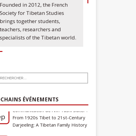
Founded in 2012, the French
Society for Tibetan Studies
brings together students,
teachers, researchers and
specialists of the Tibetan world.
7
Communication de Ann Tashi Slater :
ep
From 1920s Tibet to 21st-Century
CHAINS ÉVÉNEMENTS
Darjeeling: A Tibetan Family History
Cycle de conférences SFEMT
8
2026/2027 : Une note sur le
ct
tibétain ga gon, toponyme et