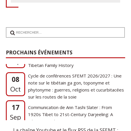
17
Communication de Ann Tashi Slater : From
PROCHAINS ÉVÉNEMENTS
1920s Tibet to 21st-Century Darjeeling: A
Sep
Tibetan Family History
Cycle de conférences SFEMT 2026/2027 : Une
08
note sur le tibétain ga gon, toponyme et
Oct
phytonyme : guerres, religions et cucurbitacées
sur les routes de la soie
17
Communication de Ann Tashi Slater : From
1920s Tibet to 21st-Century Darjeeling: A
Sep
Tibetan Family History
La chaîne Youtube et le flux RSS de la SFEMT :