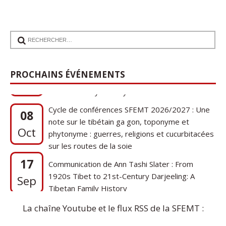
17
Communication de Ann Tashi Slater : From
1920s Tibet to 21st-Century Darjeeling: A
Sep
PROCHAINS ÉVÉNEMENTS
Tibetan Family History
Cycle de conférences SFEMT 2026/2027 : Une
08
note sur le tibétain ga gon, toponyme et
Oct
phytonyme : guerres, religions et cucurbitacées
sur les routes de la soie
17
Communication de Ann Tashi Slater : From
1920s Tibet to 21st-Century Darjeeling: A
Sep
Tibetan Family History
La chaîne Youtube et le flux RSS de la SFEMT :