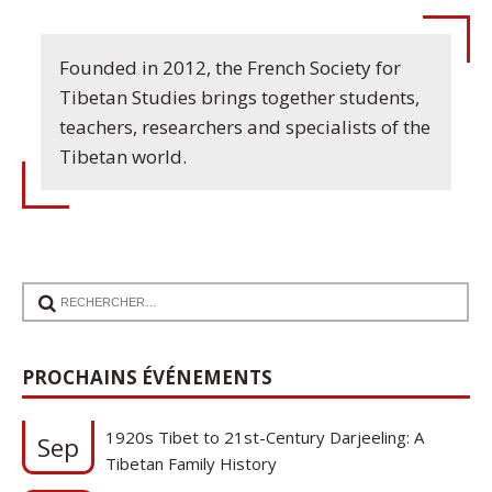
Founded in 2012, the French Society for
Tibetan Studies brings together students,
teachers, researchers and specialists of the
Tibetan world.
PROCHAINS ÉVÉNEMENTS
17
Communication de Ann Tashi Slater : From
1920s Tibet to 21st-Century Darjeeling: A
Sep
Tibetan Family History
Cycle de conférences SFEMT 2026/2027 : Une
08