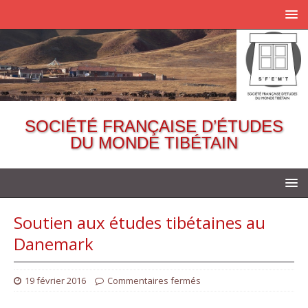
SOCIÉTÉ FRANÇAISE D’ÉTUDES
DU MONDE TIBÉTAIN
Soutien aux études tibétaines au
Danemark
19 février 2016
Commentaires fermés